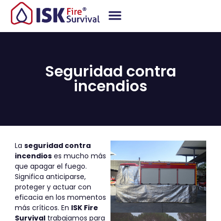
Seguridad contra
incendios​
La
seguridad contra
incendios
es mucho más
que apagar el fuego.
Significa anticiparse,
proteger y actuar con
eficacia en los momentos
más críticos. En
ISK Fire
Survival
trabajamos para