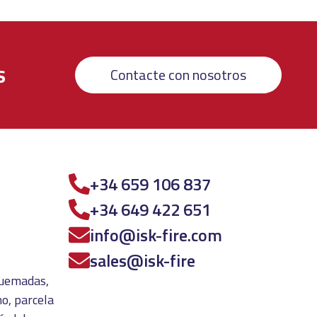
s
Contacte con nosotros
+34 659 106 837
+34 649 422 651
info@isk-fire.com
sales@isk-fire
 quemadas,
o, parcela