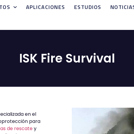
TOS
APLICACIONES
ESTUDIOS
NOTICIA
ISK Fire Survival
cializada en el
toprotección para
das de rescate
y