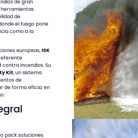
endios de gran
er herramientas
lidad de
 donde el fuego pone
ncia como a la
aciones europeas,
ISK
referente
 contra incendios. Su
ty Kit
, un sistema
mentos de
r de forma eficaz en
o.
egral
lo pack soluciones