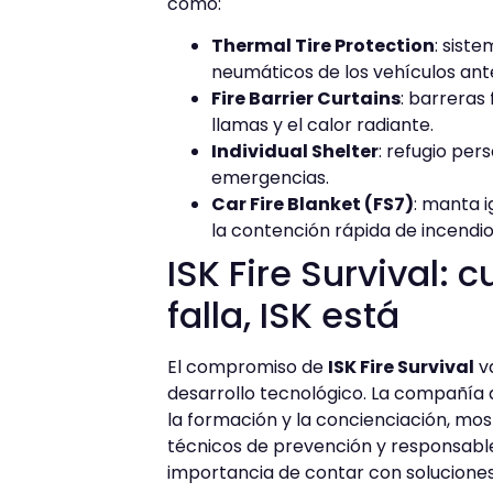
cómo:
Thermal Tire Protection
: sist
neumáticos de los vehículos ant
Fire Barrier Curtains
: barreras 
llamas y el calor radiante.
Individual Shelter
: refugio per
emergencias.
Car Fire Blanket (FS7)
: manta 
la contención rápida de incendio
ISK Fire Survival: 
falla, ISK está
El compromiso de
ISK Fire Survival
va
desarrollo tecnológico. La compañía
la formación y la concienciación, m
técnicos de prevención y responsable
importancia de contar con soluciones 